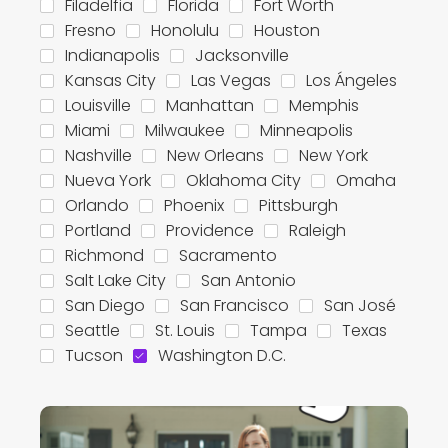
Filadelfia
Florida
Fort Worth
Fresno
Honolulu
Houston
Indianapolis
Jacksonville
Kansas City
Las Vegas
Los Ángeles
Louisville
Manhattan
Memphis
Miami
Milwaukee
Minneapolis
Nashville
New Orleans
New York
Nueva York
Oklahoma City
Omaha
Orlando
Phoenix
Pittsburgh
Portland
Providence
Raleigh
Richmond
Sacramento
Salt Lake City
San Antonio
San Diego
San Francisco
San José
Seattle
St. Louis
Tampa
Texas
Tucson
Washington D.C.