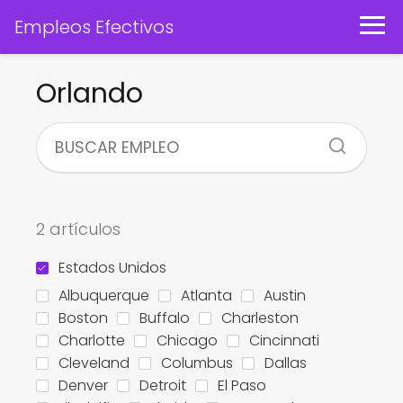
Empleos Efectivos
Orlando
2 artículos
Estados Unidos
Albuquerque
Atlanta
Austin
Boston
Buffalo
Charleston
Charlotte
Chicago
Cincinnati
Cleveland
Columbus
Dallas
Denver
Detroit
El Paso