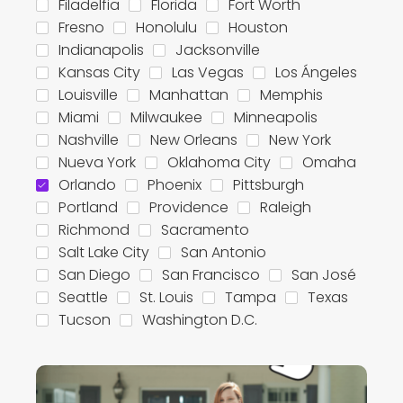
Filadelfia
Florida
Fort Worth
Fresno
Honolulu
Houston
Indianapolis
Jacksonville
Kansas City
Las Vegas
Los Ángeles
Louisville
Manhattan
Memphis
Miami
Milwaukee
Minneapolis
Nashville
New Orleans
New York
Nueva York
Oklahoma City
Omaha
Orlando
Phoenix
Pittsburgh
Portland
Providence
Raleigh
Richmond
Sacramento
Salt Lake City
San Antonio
San Diego
San Francisco
San José
Seattle
St. Louis
Tampa
Texas
Tucson
Washington D.C.