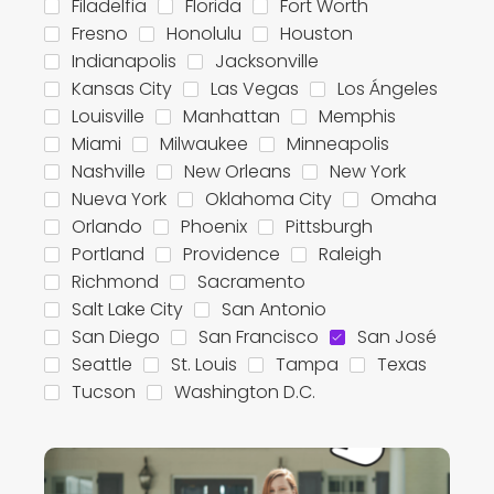
Filadelfia
Florida
Fort Worth
Fresno
Honolulu
Houston
Indianapolis
Jacksonville
Kansas City
Las Vegas
Los Ángeles
Louisville
Manhattan
Memphis
Miami
Milwaukee
Minneapolis
Nashville
New Orleans
New York
Nueva York
Oklahoma City
Omaha
Orlando
Phoenix
Pittsburgh
Portland
Providence
Raleigh
Richmond
Sacramento
Salt Lake City
San Antonio
San Diego
San Francisco
San José
Seattle
St. Louis
Tampa
Texas
Tucson
Washington D.C.