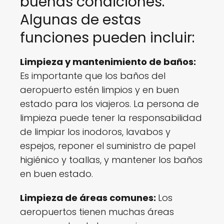
buenas condiciones.
t
r
Algunas de estas
o
funciones pueden incluir:
e
q
Limpieza y mantenimiento de baños:
u
Es importante que los baños del
i
aeropuerto estén limpios y en buen
p
o
estado para los viajeros. La persona de
!
limpieza puede tener la responsabilidad
B
de limpiar los inodoros, lavabos y
u
espejos, reponer el suministro de papel
s
higiénico y toallas, y mantener los baños
c
en buen estado.
a
m
Limpieza de áreas comunes:
Los
o
aeropuertos tienen muchas áreas
s