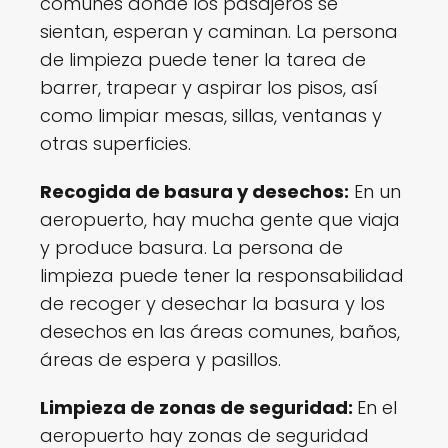
comunes donde los pasajeros se
o
sientan, esperan y caminan. La persona
p
e
de limpieza puede tener la tarea de
r
barrer, trapear y aspirar los pisos, así
a
como limpiar mesas, sillas, ventanas y
d
otras superficies.
o
r
Recogida de basura y desechos:
En un
e
aeropuerto, hay mucha gente que viaja
s
y produce basura. La persona de
d
limpieza puede tener la responsabilidad
e
de recoger y desechar la basura y los
l
desechos en las áreas comunes, baños,
i
m
áreas de espera y pasillos.
p
Limpieza de zonas de seguridad:
En el
i
e
aeropuerto hay zonas de seguridad