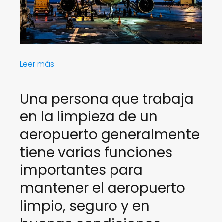
:
Leer más
"
¡
Una persona que trabaja
Ú
en la limpieza de un
n
e
aeropuerto generalmente
t
tiene varias funciones
e
a
importantes para
n
mantener el aeropuerto
u
e
limpio, seguro y en
s