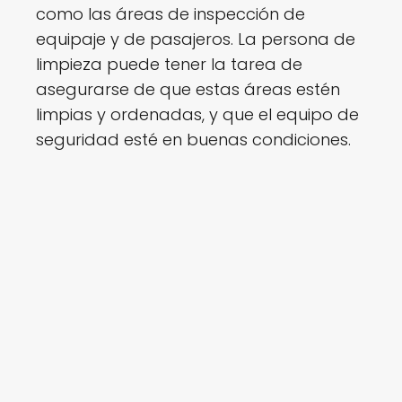
z
como las áreas de inspección de
a
equipaje y de pasajeros. La persona de
p
limpieza puede tener la tarea de
a
asegurarse de que estas áreas estén
r
limpias y ordenadas, y que el equipo de
a
seguridad esté en buenas condiciones.
A
e
r
o
p
u
e
r
t
o
s
!