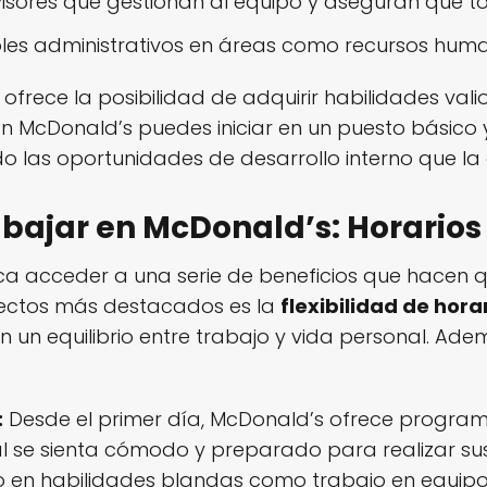
isores que gestionan al equipo y aseguran que to
les administrativos en áreas como recursos huma
frece la posibilidad de adquirir habilidades vali
on McDonald’s puedes iniciar en un puesto básico 
o las oportunidades de desarrollo interno que l
abajar en McDonald’s: Horarios 
ica acceder a una serie de beneficios que hacen q
pectos más destacados es la
flexibilidad de hora
un equilibrio entre trabajo y vida personal. Además
:
Desde el primer día, McDonald’s ofrece progra
l se sienta cómodo y preparado para realizar sus
lo en habilidades blandas como trabajo en equip