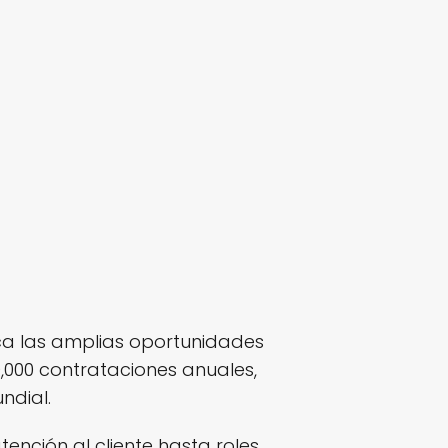
a las amplias oportunidades
000 contrataciones anuales,
ndial.
nción al cliente hasta roles