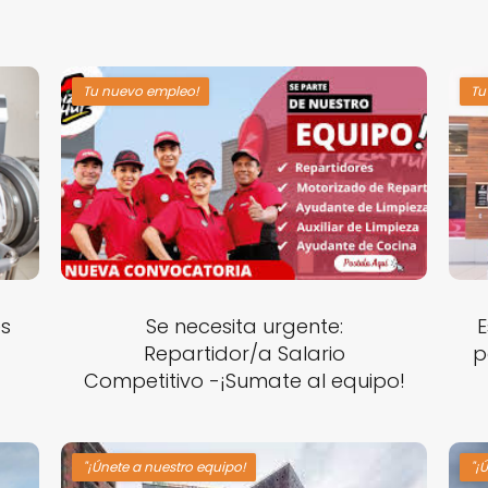
Tu nuevo empleo!
Tu
es
Se necesita urgente:
Repartidor/a Salario
p
Competitivo -¡Sumate al equipo!
"¡Únete a nuestro equipo!
"¡